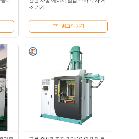
만들기
완전 자동 에너지 절감 주사 주사 제
조 기계
최고의 가격
연결기형
고무 주사형조각 기계/ O 링 밀폐를