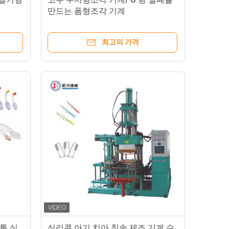
만드는 폼형조각 기계
최고의 가격
톱 실
실리콘 아기 치아 칫솔 제조 기계 수