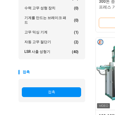
300톤 
프레스 
수력 고무 성형 장치
(0)
기계를 만드는 브레이크 패
(0)
드
고무 믹싱 기계
(1)
자동 고무 절단기
(2)
LSR 사출 성형기
(40)
접촉
접촉