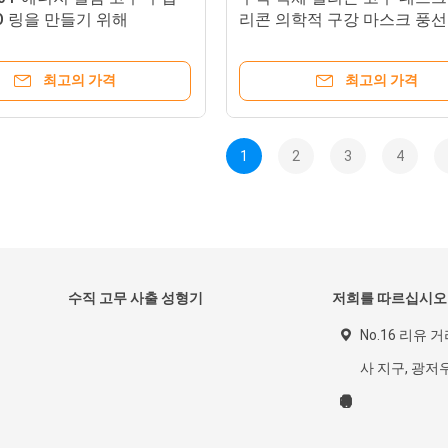
O 링을 만들기 위해
리콘 의학적 구강 마스크 풍선
한 주사 폼 머신
최고의 가격
최고의 가격
1
2
3
4
수직 고무 사출 성형기
저희를 따르십시오
No.16 리유 거
사 지구, 광저우