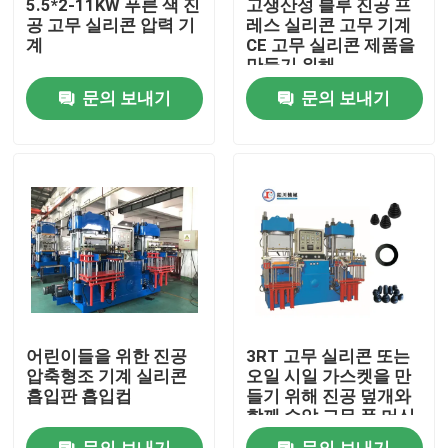
5.5*2-11KW 푸른 색 진
고생산성 블루 진공 프
공 고무 실리콘 압력 기
레스 실리콘 고무 기계
계
CE 고무 실리콘 제품을
회사 소개
만들기 위해
문의 보내기
문의 보내기
공장 투어
품질 관리
연락처
뉴스
어린이들을 위한 진공
3RT 고무 실리콘 또는
견적 요청
압축형조 기계 실리콘
오일 시일 가스켓을 만
흡입판 흡입컵
들기 위해 진공 덮개와
함께 수압 고무 폼 머신
VR SHOW
문의 보내기
문의 보내기