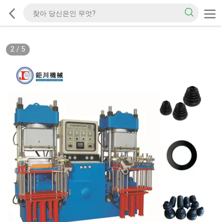
2
/
5