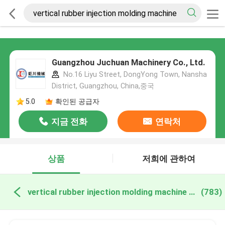
Guangzhou Juchuan Machinery Co., Ltd.
No.16 Liyu Street, DongYong Town, Nansha
District, Guangzhou, China,중국
5.0
확인된 공급자
지금 전화
연락처
상품
저희에 관하여
vertical rubber injection molding machine 온라인 제조
(783)