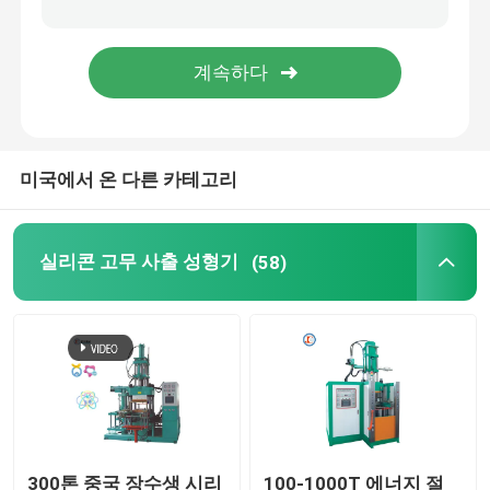
수력 고무 성형 장치
기계를 만드는 브레이크 패드
미국에서 온 다른 카테고리
고무 믹싱 기계
자동 고무 절단기
실리콘 고무 사출 성형기
(58)
LSR 사출 성형기
300톤 중국 장수생 시리
100-1000T 에너지 절